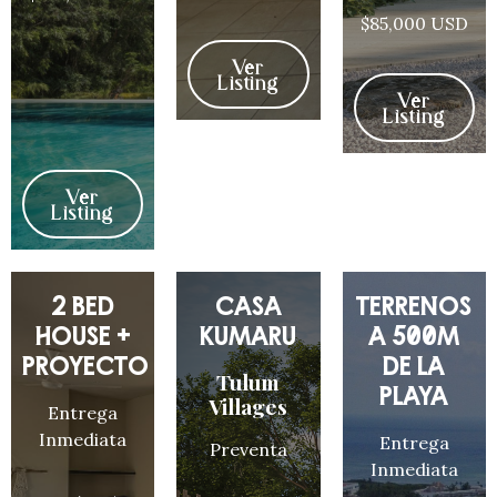
$85,000 USD
Ver
Listing
Ver
Listing
Ver
Listing
2 BED
CASA
TERRENOS
HOUSE +
KUMARÚ
A 500M
PROYECTO
DE LA
Tulum
PLAYA
Villages
Entrega
Inmediata
Entrega
Preventa
Inmediata