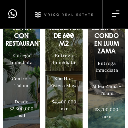
HOTEL EN
LOTE
3 BED
VENTA
RESIDENCIAL
LOCK OFF
CON
DE 600
CONDO
RESTAURANTE
M2
EN LUUM
ZAMÁ
Entrega
Entrega
Inmediata
Inmediata
Entrega
Inmediata
Centro -
Xpu Ha -
Tulum
Riviera Maya
Aldea Zamá -
Tulum
Desde
$4,400,000
$2,300,000
mxn
$8,700,000
usd
mxn