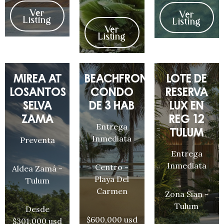
Ver
Ver
Listing
Listing
Ver
Listing
MIREA AT
BEACHFRONT
LOTE DE
LOSANTOS
CONDO
RESERVA
SELVA
DE 3 HAB
LUX EN
ZAMA
REG 12
Entrega
TULUM
Inmediata
Preventa
Entrega
Inmediata
Centro -
Aldea Zamá -
Playa Del
Tulum
Carmen
Zona Sian -
Tulum
Desde
$600,000 usd
$301,000 usd