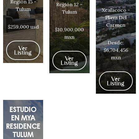
Región 15 -
Región 12 -
Tulum
Xcalacoco -
Tulum
Playa Del
Carmen
$259,000 usd
$10,900,000
mxn
Desde:
Ver
$6,704,456
Listing
mxn
Ver
Listing
Ver
Listing
ESTUDIO
EN MYA
RESIDENCE
TULUM