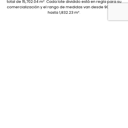
total de 15,702.04 m². Cada lote dividido está en regla para su
comercialización y el rango de medidas van desde 900.61 m²
hasta 1,832.23 m².
Todo este proyecto fue concebido para Inversionistas que
priorizan la ubicación, se trata de lotes en Playa del Carmen a
solo 500 m de la Playa de Xcalacoco.
Uso de Suelo: Mixto Comercial
Densidad: 60 viviendas / hectárea
Altura Máxima: 16 m / 4 Niveles
Galería de Fotos