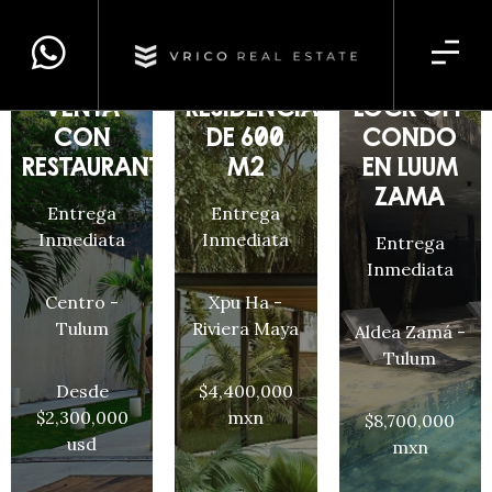
HOTEL EN
LOTE
3 BED
VENTA
RESIDENCIAL
LOCK OFF
CON
DE 600
CONDO
RESTAURANTE
M2
EN LUUM
ZAMÁ
Entrega
Entrega
Inmediata
Inmediata
Entrega
Inmediata
Centro -
Xpu Ha -
Tulum
Riviera Maya
Aldea Zamá -
Tulum
Desde
$4,400,000
$2,300,000
mxn
$8,700,000
usd
mxn