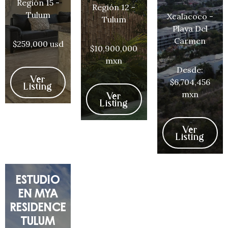
Región 15 -
Región 12 -
Tulum
Xcalacoco -
Tulum
Playa Del
Carmen
$259,000 usd
$10,900,000
mxn
Desde:
Ver
$6,704,456
Listing
mxn
Ver
Listing
Ver
Listing
ESTUDIO
EN MYA
RESIDENCE
TULUM