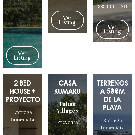
$85,000 USD
Ver
Listing
Ver
Listing
Ver
Listing
2 BED
CASA
TERRENOS
HOUSE +
KUMARÚ
A 500M
PROYECTO
DE LA
Tulum
PLAYA
Villages
Entrega
Inmediata
Entrega
Preventa
Inmediata