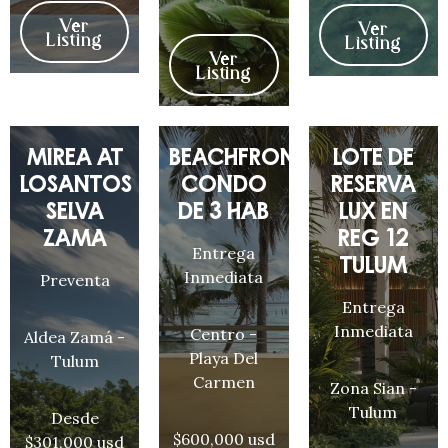
Ver
Ver
Listing
Listing
Ver
Listing
MIREA AT
BEACHFRONT
LOTE DE
LOSANTOS
CONDO
RESERVA
SELVA
DE 3 HAB
LUX EN
ZAMA
REG 12
Entrega
TULUM
Inmediata
Preventa
Entrega
Inmediata
Centro -
Aldea Zamá -
Playa Del
Tulum
Carmen
Zona Sian -
Tulum
Desde
$600,000 usd
$301,000 usd